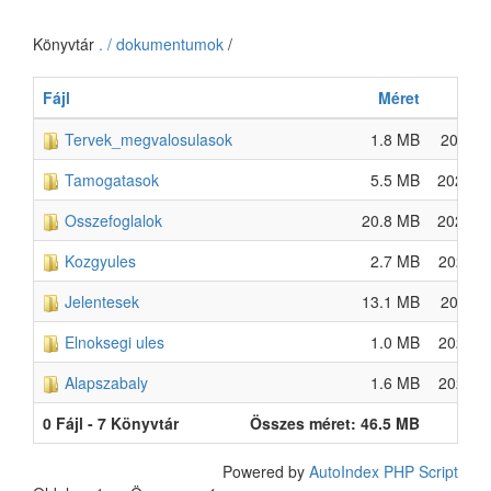
Könyvtár
. / dokumentumok
/
Fájl
Méret
D
Tervek_megvalosulasok
1.8 MB
2025-A
Tamogatasok
5.5 MB
2025-M
Osszefoglalok
20.8 MB
2022-M
Kozgyules
2.7 MB
2025-J
Jelentesek
13.1 MB
2024-A
Elnoksegi ules
1.0 MB
2025-J
Alapszabaly
1.6 MB
2025-J
0 Fájl - 7 Könyvtár
Összes méret: 46.5 MB
Powered by
AutoIndex PHP Script