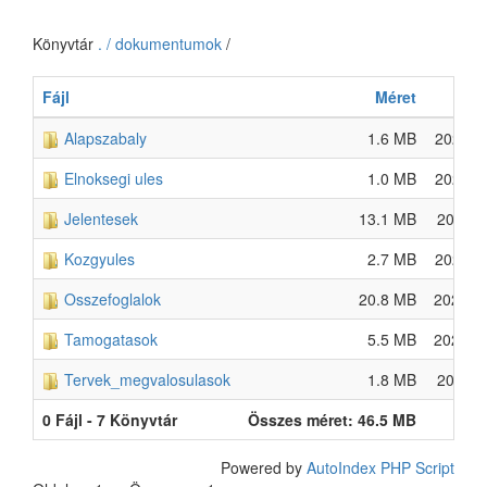
Könyvtár
. / dokumentumok
/
Fájl
Méret
D
Alapszabaly
1.6 MB
2025-J
Elnoksegi ules
1.0 MB
2025-J
Jelentesek
13.1 MB
2024-A
Kozgyules
2.7 MB
2025-J
Osszefoglalok
20.8 MB
2022-M
Tamogatasok
5.5 MB
2025-M
Tervek_megvalosulasok
1.8 MB
2025-A
0 Fájl - 7 Könyvtár
Összes méret: 46.5 MB
Powered by
AutoIndex PHP Script